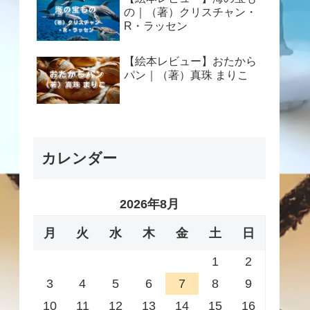
の｜（著）クリスチャン・
R・ラッセン
【絵本レビュー】おたから
パン｜（著）真珠 まりこ
カレンダー
2026年8月
月
火
水
木
金
土
日
1
2
3
4
5
6
7
8
9
10
11
12
13
14
15
16