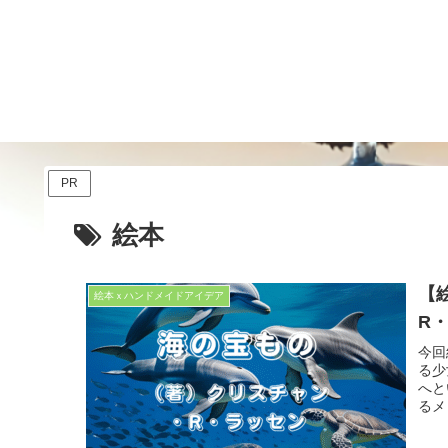
PR
絵本
【
絵本ｘハンドメイドアイデア
R
今回
る少
へと
るメ