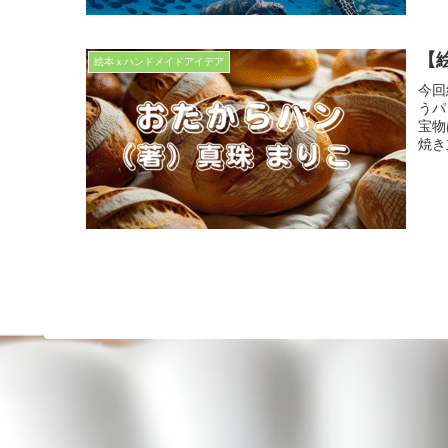
【
絵本ｘハンドメイドアイデア
今回
うパ
宝物
焼き